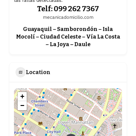
las fallas detectadas.
Telf: 099 262 7367
mecanicadomicilio.com
Guayaquil – Samborondón – Isla
Mocolí – Ciudad Celeste – Vía La Costa
– La Joya – Daule
Location
+
−