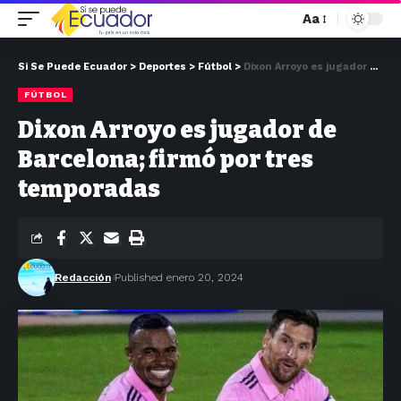
Aa
Si Se Puede Ecuador
>
Deportes
>
Fútbol
>
Dixon Arroyo es jugador de Barcelona; firmó por tres temporadas
FÚTBOL
Dixon Arroyo es jugador de
Barcelona; firmó por tres
temporadas
Redacción
Published enero 20, 2024