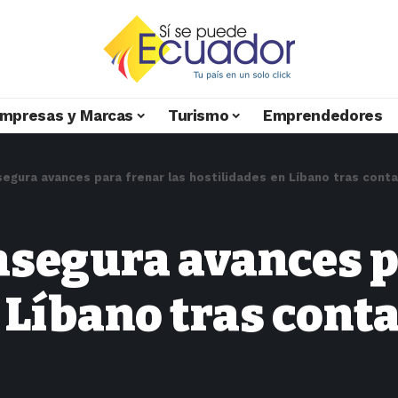
mpresas y Marcas
Turismo
Emprendedores
egura avances para frenar las hostilidades en Líbano tras cont
segura avances pa
 Líbano tras cont