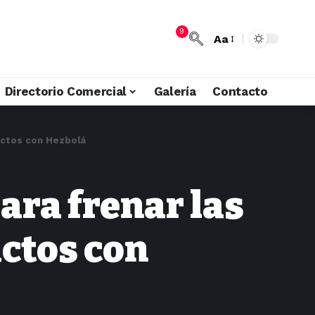
9
Aa
Directorio Comercial
Galería
Contacto
actos con Hezbolá
ra frenar las
actos con