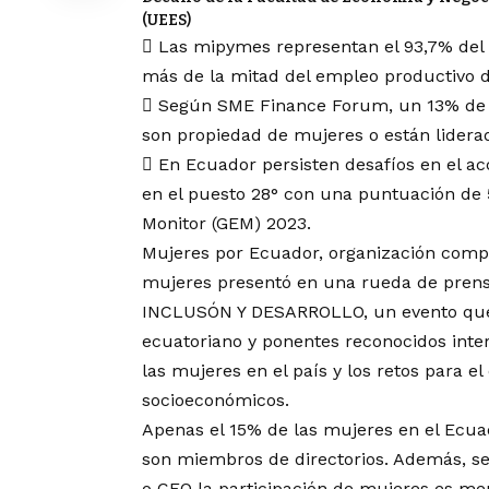
(UEES)
 Las mipymes representan el 93,7% del t
más de la mitad del empleo productivo de
 Según SME Finance Forum, un 13% de l
son propiedad de mujeres o están liderad
 En Ecuador persisten desafíos en el ac
en el puesto 28° con una puntuación de 
Monitor (GEM) 2023.
Mujeres por Ecuador, organización compr
mujeres presentó en una rueda de prens
INCLUSÓN Y DESARROLLO, un evento que r
ecuatoriano y ponentes reconocidos inte
las mujeres en el país y los retos para el
socioeconómicos.
Apenas el 15% de las mujeres en el Ecuad
son miembros de directorios. Además, se
o CEO la participación de mujeres es m