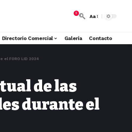
9
Aa
Directorio Comercial
Galería
Contacto
te el FORO LID 2024
tual de las
es durante el