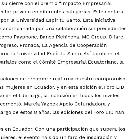
 su cierre con el premio “Impacto Empresarial
tor privado en diferentes categorías. Este contara
r la Universidad Espíritu Santo. Esta iniciativa
e acompañada por una colaboración sin precedentes
 como Payphone, Banco Pichincha, MC Group, Difare,
rogreso, Pronaca, La Agencia de Cooperación
omo la Universidad Espíritu Santo. Así también, el
riales como el Cómité Empresarial Ecuatoriano, la
izaciones de renombre reafirma nuestro compromiso
as mujeres en Ecuador, y en esta edición el Foro LID
 en el liderazgo, la inclusión en todos los niveles
e” comentó, Marcia Yazbek Apolo Cofundadora y
argo de estos 8 años, las ediciones del Foro LID han
 en Ecuador. Con una participación que supera los
jeres, el evento ha sido un faro de inspiración y