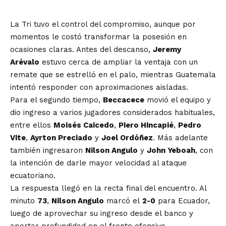
La Tri tuvo el control del compromiso, aunque por
momentos le costó transformar la posesión en
ocasiones claras. Antes del descanso,
Jeremy
Arévalo
estuvo cerca de ampliar la ventaja con un
remate que se estrelló en el palo, mientras Guatemala
intentó responder con aproximaciones aisladas.
Para el segundo tiempo,
Beccacece
movió el equipo y
dio ingreso a varios jugadores considerados habituales,
entre ellos
Moisés Caicedo
,
Piero Hincapié
,
Pedro
Vite
,
Ayrton Preciado
y
Joel Ordóñez
. Más adelante
también ingresaron
Nilson Angulo
y
John Yeboah
, con
la intención de darle mayor velocidad al ataque
ecuatoriano.
La respuesta llegó en la recta final del encuentro. Al
minuto
73
,
Nilson Angulo
marcó el
2-0
para Ecuador,
luego de aprovechar su ingreso desde el banco y