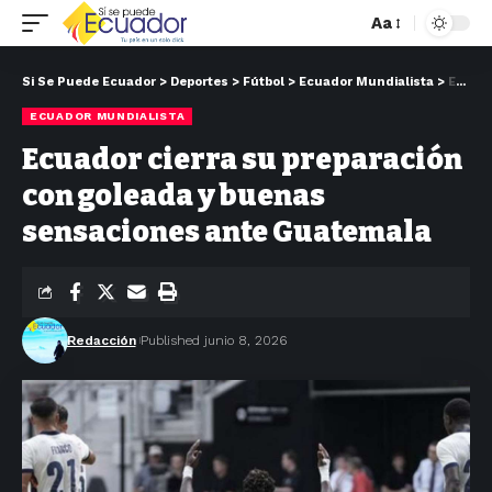
Aa
Si Se Puede Ecuador
>
Deportes
>
Fútbol
>
Ecuador Mundialista
>
Ecuador cierra su preparación con goleada y buenas sensaciones ante Guatemala
ECUADOR MUNDIALISTA
Ecuador cierra su preparación
con goleada y buenas
sensaciones ante Guatemala
Redacción
Published junio 8, 2026