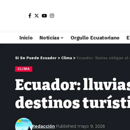
Inicio
Noticias
Orgullo Ecuatoriano
E
Si Se Puede Ecuador
>
Clima
>
Ecuador: lluvias obligan a
CLIMA
Ecuador: lluvias
destinos turíst
Redacción
Published mayo 9, 2026