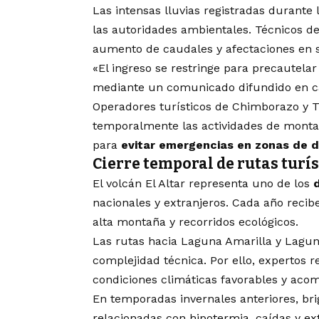
Las intensas lluvias registradas durant
las autoridades ambientales. Técnicos de
aumento de caudales y afectaciones en s
«El ingreso se restringe para precautelar 
mediante un comunicado difundido en can
Operadores turísticos de Chimborazo y 
temporalmente las actividades de montañ
para
evitar emergencias en zonas de di
Cierre temporal de rutas turí
El volcán El Altar representa uno de los
d
nacionales y extranjeros. Cada año recib
alta montaña y recorridos ecológicos.
Las rutas hacia Laguna Amarilla y Lagu
complejidad técnica. Por ello, expertos
condiciones climáticas favorables y aco
En temporadas invernales anteriores, br
relacionadas con hipotermia, caídas y ex