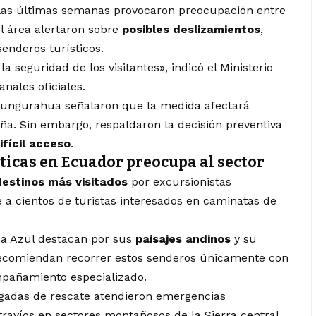
e las últimas semanas provocaron preocupación entre
l área alertaron sobre
posibles deslizamientos
,
enderos turísticos.
la seguridad de los visitantes», indicó el Ministerio
ales oficiales.
Tungurahua señalaron que la medida afectará
a. Sin embargo, respaldaron la decisión preventiva
fícil acceso
.
sticas en Ecuador preocupa al sector
estinos más visitados
por excursionistas
e a cientos de turistas interesados en caminatas de
na Azul destacan por sus
paisajes andinos
y su
 recomiendan recorrer estos senderos únicamente con
mpañamiento especializado.
igadas de rescate atendieron emergencias
travíos en sectores montañosos de la Sierra central.