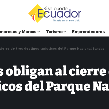
mpresas y Marcas
Turismo
Emprendedores
l cierre de tres destinos turísticos del Parque Nacional Sangay
 obligan al cierre
icos del Parque N