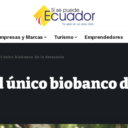
mpresas y Marcas
Turismo
Emprendedores
el único biobanco de la Amazonía
l único biobanco 