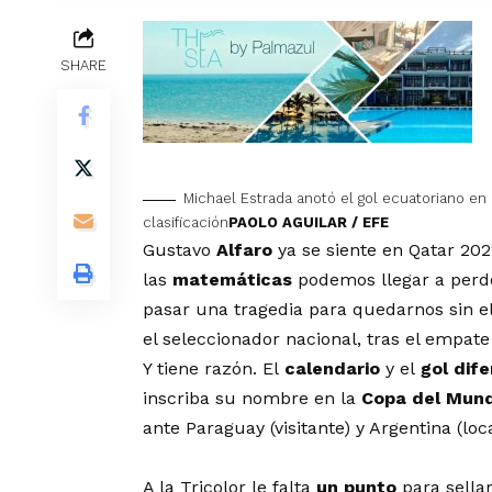
SHARE
Michael Estrada anotó el gol ecuatoriano e
clasificación
PAOLO AGUILAR / EFE
Gustavo
Alfaro
ya se siente en Qatar 2022
las
matemáticas
podemos llegar a perde
pasar una tragedia para quedarnos sin e
el seleccionador nacional, tras el empat
Y tiene razón. El
calendario
y el
gol dife
inscriba su nombre en la
Copa del Mun
ante Paraguay (visitante) y Argentina (loca
A la Tricolor le falta
un punto
para sella