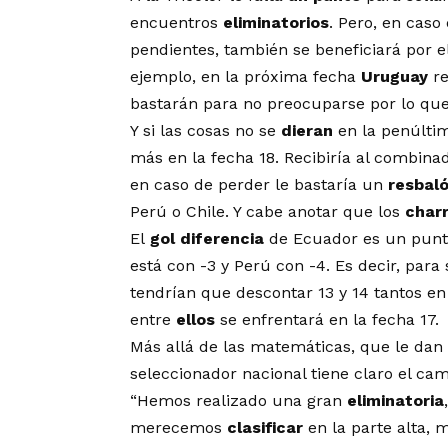
encuentros
eliminatorios
. Pero, en caso
pendientes, también se beneficiará por 
ejemplo, en la próxima fecha
Uruguay
re
bastarán para no preocuparse por lo qu
Y si las cosas no se
dieran
en la penúlti
más en la fecha 18. Recibiría al combin
en caso de perder le bastaría un
resbal
Perú o Chile. Y cabe anotar que los
char
El
gol diferencia
de Ecuador es un punto
está con -3 y Perú con -4. Es decir, par
tendrían que descontar 13 y 14 tantos e
entre
ellos
se enfrentará en la fecha 17.
Más allá de las matemáticas, que le dan
seleccionador nacional tiene claro el cam
“Hemos realizado una gran
eliminatoria
merecemos
clasificar
en la parte alta,