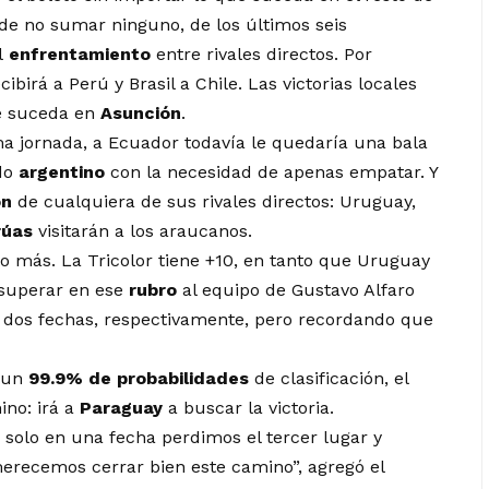
 de no sumar ninguno, de los últimos seis
el
enfrentamiento
entre rivales directos. Por
cibirá a Perú y Brasil a Chile. Las victorias locales
e suceda en
Asunción
.
ma jornada, a Ecuador todavía le quedaría una bala
ado
argentino
con la necesidad de apenas empatar. Y
ón
de cualquiera de sus rivales directos: Uruguay,
rúas
visitarán a los araucanos.
 más. La Tricolor tiene +10, en tanto que Uruguay
a superar en ese
rubro
al equipo de Gustavo Alfaro
n dos fechas, respectivamente, pero recordando que
 un
99.9% de probabilidades
de clasificación, el
ino: irá a
Paraguay
a buscar la victoria.
, solo en una fecha perdimos el tercer lugar y
 merecemos cerrar bien este camino”, agregó el