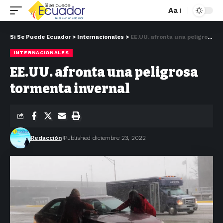
Aa
Si Se Puede Ecuador
>
Internacionales
>
EE.UU. afronta una peligrosa tormenta invernal
INTERNACIONALES
EE.UU. afronta una peligrosa
tormenta invernal
Redacción
Published diciembre 23, 2022