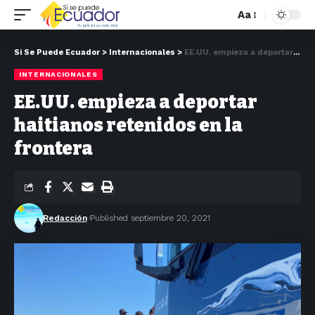
Aa
Si Se Puede Ecuador
>
Internacionales
>
EE.UU. empieza a deportar haitianos retenidos en la frontera
INTERNACIONALES
EE.UU. empieza a deportar
haitianos retenidos en la
frontera
Redacción
Published septiembre 20, 2021