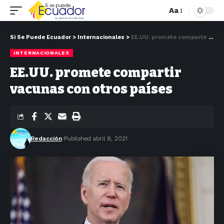
Aa
Si Se Puede Ecuador
>
Internacionales
>
EE.UU. promete compartir vacunas con otros países
INTERNACIONALES
EE.UU. promete compartir
vacunas con otros países
Redacción
Published abril 8, 2021