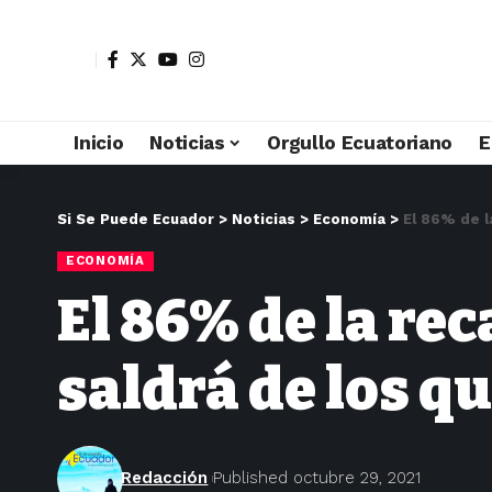
Inicio
Noticias
Orgullo Ecuatoriano
E
Si Se Puede Ecuador
>
Noticias
>
Economía
>
El 86% de l
ECONOMÍA
El 86% de la re
saldrá de los q
Redacción
Published octubre 29, 2021