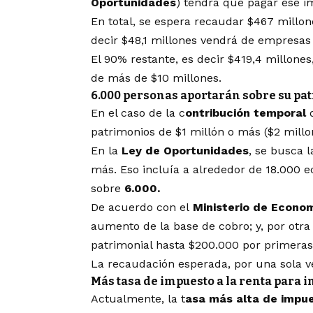
Oportunidades
) tendrá que pagar ese 
En total, se espera recaudar $467 millon
decir $48,1 millones vendrá de empresas 
El 90% restante, es decir $419,4 millones
de más de $10 millones.
6.000 personas aportarán sobre su pa
En el caso de la c
ontribución temporal
d
patrimonios de $1 millón o más ($2 millo
En la
Ley de Oportunidades
, se busca 
más. Eso incluía a alrededor de 18.000 ec
sobre
6.000.
De acuerdo con el
Ministerio de Econo
aumento de la base de cobro; y, por otra
patrimonial hasta $200.000 por primeras 
La recaudación esperada, por una sola ve
Más tasa de impuesto a la renta para 
Actualmente, la t
asa más alta de impue