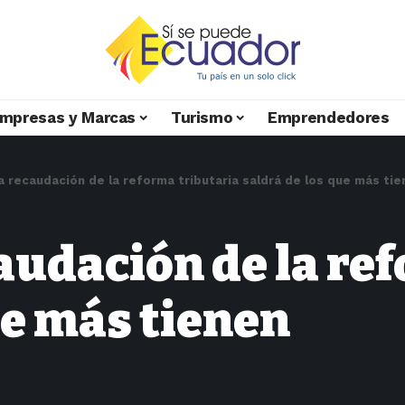
mpresas y Marcas
Turismo
Emprendedores
a recaudación de la reforma tributaria saldrá de los que más tie
caudación de la re
ue más tienen