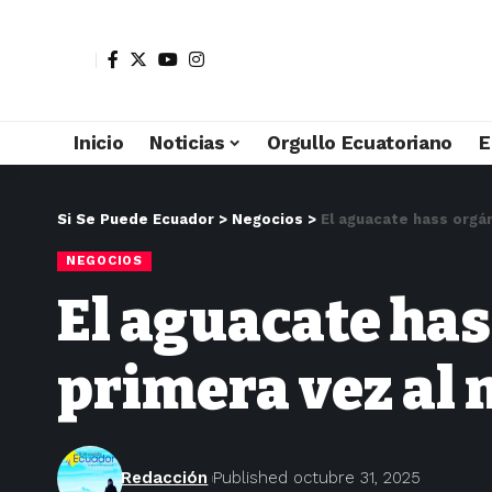
Inicio
Noticias
Orgullo Ecuatoriano
E
Si Se Puede Ecuador
>
Negocios
>
El aguacate hass orgá
NEGOCIOS
El aguacate has
primera vez al
Redacción
Published octubre 31, 2025