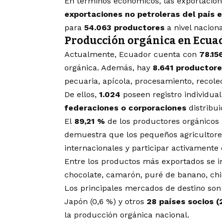
En términos económicos, las exportacion
exportaciones no petroleras del país 
para
54.063 productores
a nivel naciona
Producción orgánica en Ecua
Actualmente, Ecuador cuenta con
78.15
orgánica. Además, hay
8.641 productore
pecuaria, apícola, procesamiento, recole
De ellos,
1.024
poseen registro individual
federaciones o corporaciones
distribu
El
89,21 %
de los productores orgánicos
demuestra que los pequeños agricultores
internacionales y participar activamente 
Entre los productos más exportados se in
chocolate, camarón, puré de banano, chi
Los principales mercados de destino son
Japón (0,6 %) y otros
28 países socios (
la producción orgánica nacional.