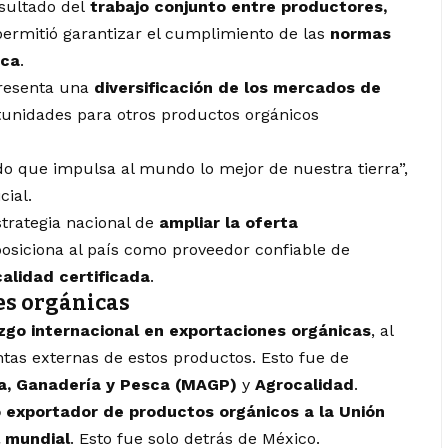
esultado del
trabajo conjunto entre productores,
 permitió garantizar el cumplimiento de las
normas
ica
.
presenta una
diversificación de los mercados de
tunidades para otros productos orgánicos
do que impulsa al mundo lo mejor de nuestra tierra”,
cial.
strategia nacional de
ampliar la oferta
osiciona al país como proveedor confiable de
calidad certificada
.
es orgánicas
azgo internacional en exportaciones orgánicas
, al
tas externas de estos productos. Esto fue de
ra, Ganadería y Pesca (MAGP)
y
Agrocalidad
.
 exportador de productos orgánicos a la Unión
l mundial
. Esto fue solo detrás de México.