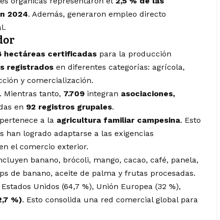
es orgánicas representaron el
2,5 % de las
en 2024
. Además, generaron empleo directo
l.
dor
6 hectáreas certificadas
para la producción
s registrados
en diferentes categorías: agrícola,
cción y comercialización.
. Mientras tanto,
7.709
integran
asociaciones,
idas en
92 registros grupales
.
 pertenece a la
agricultura familiar campesina
. Esto
 han logrado adaptarse a las exigencias
en el comercio exterior.
cluyen banano, brócoli, mango, cacao, café, panela,
ps de banano, aceite de palma y frutas procesadas.
 Estados Unidos (64,7 %), Unión Europea (32 %),
2,7 %)
. Esto consolida una red comercial global para