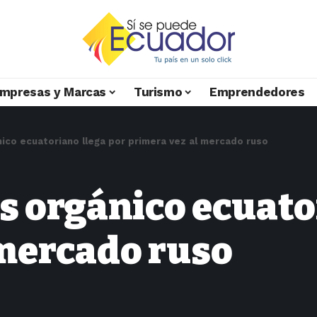
mpresas y Marcas
Turismo
Emprendedores
nico ecuatoriano llega por primera vez al mercado ruso
s orgánico ecuato
 mercado ruso