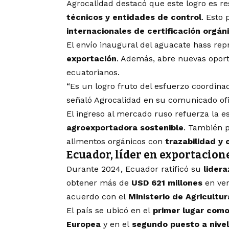
Agrocalidad destacó que este logro es r
técnicos y entidades de control
. Esto
internacionales de certificación orgán
El envío inaugural del aguacate hass re
exportación
. Además, abre nuevas opor
ecuatorianos.
“Es un logro fruto del esfuerzo coordina
señaló Agrocalidad en su comunicado ofi
El ingreso al mercado ruso refuerza la e
agroexportadora sostenible
. También p
alimentos orgánicos con
trazabilidad y 
Ecuador, líder en exportacion
Durante 2024, Ecuador ratificó su
lider
obtener más de
USD 621 millones
en ven
acuerdo con el
Ministerio de Agricultu
El país se ubicó en el
primer lugar como
Europea
y en el
segundo puesto a nive