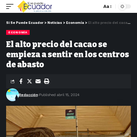
Aa
Si Se Puede Ecuador
>
Noticias
>
Economía
>
El alto precio del cacao se empieza a sentir en los centros de abasto
ECONOMÍA
El alto precio del cacao se
empieza a sentir en los centros
de abasto
Redacción
Published abril 15, 2024