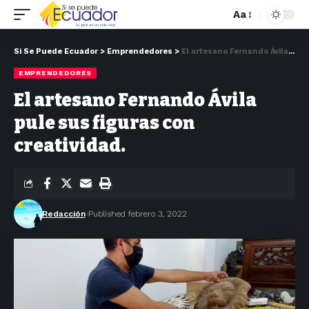
Aa
Si Se Puede Ecuador
>
Emprendedores
>
El artesano Fernando Ávila pule sus figuras con creatividad.
EMPRENDEDORES
El artesano Fernando Ávila
pule sus figuras con
creatividad.
Redacción
Published febrero 3, 2022