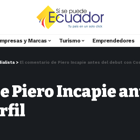
mpresas y Marcas
Turismo
Emprendedores
ialista
>
El comentario de Piero Incapie antes del debut con Cos
e Piero Incapie an
rfil