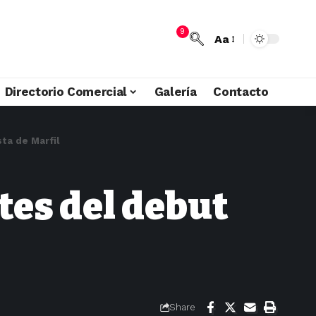
9
Aa
Directorio Comercial
Galería
Contacto
ta de Marfil
tes del debut
Share