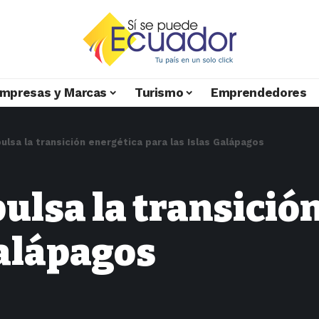
mpresas y Marcas
Turismo
Emprendedores
ulsa la transición energética para las Islas Galápagos
ulsa la transició
Galápagos