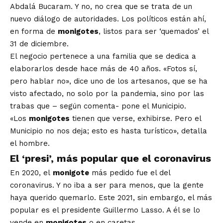
Abdalá Bucaram. Y no, no crea que se trata de un
nuevo diálogo de autoridades. Los políticos están ahí,
en forma de
monigotes
, listos para ser ‘quemados’ el
31 de diciembre.
El negocio pertenece a una familia que se dedica a
elaborarlos desde hace más de 40 años. «Fotos sí,
pero hablar no», dice uno de los artesanos, que se ha
visto afectado, no solo por la pandemia, sino por las
trabas que – según comenta- pone el Municipio.
«Los
monigotes
tienen que verse, exhibirse. Pero el
Municipio no nos deja; esto es hasta turístico», detalla
el hombre.
El ‘presi’, más popular que el coronavirus
En 2020, el
monigote
más pedido fue el del
coronavirus. Y no iba a ser para menos, que la gente
haya querido quemarlo. Este 2021, sin embargo, el más
popular es el presidente Guillermo Lasso. A él se lo
vende en
monigotes
o en caretas.