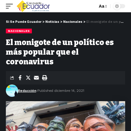
Aa
Si Se Puede Ecuador
>
Noticias
>
Nacionales
>
El monigote de un político es más popular que el coronavirus
NACIONALES
El monigote de un político es
más popular que el
coronavirus
Redacción
Published diciembre 14, 2021