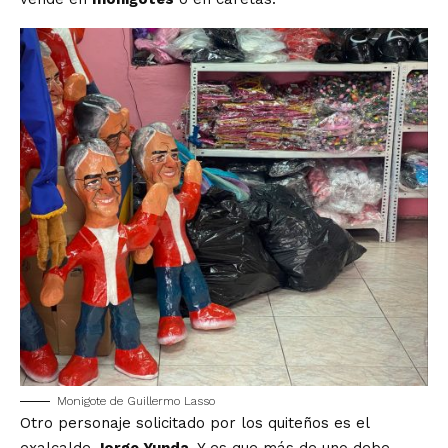
Monigote de Guillermo Lasso
Otro personaje solicitado por los quiteños es el
exalcalde
Jorge Yunda
. Y es que más de uno debe