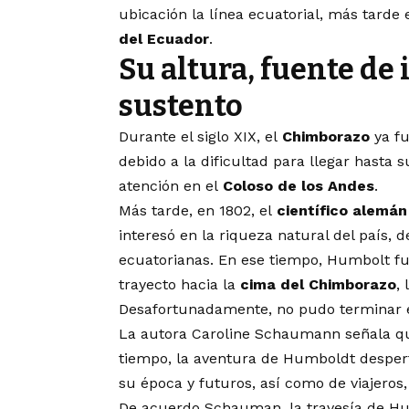
ubicación la línea ecuatorial, más tarde
del
Ecuador
.
Su altura, fuente de 
sustento
Durante el siglo XIX, el
Chimborazo
ya fu
debido a la dificultad para llegar hasta 
atención en el
Coloso de los Andes
.
Más tarde, en 1802, el
científico alemá
interesó en la riqueza natural del país, d
ecuatorianas. En ese tiempo, Humbolt fu
trayecto hacia la
cima del Chimborazo
,
Desafortunadamente, no pudo terminar el
La autora Caroline Schaumann señala que
tiempo, la aventura de Humboldt despert
su época y futuros, así como de viajeros, 
De acuerdo Schauman, la travesía de Hu