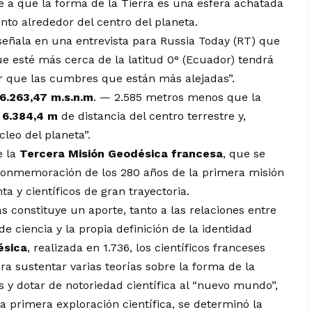
e a que la forma de la Tierra es una esfera achatada
nto alrededor del centro del planeta.
eñala en una entrevista para Russia Today (RT) que
e esté más cerca de la latitud 0° (Ecuador) tendrá
or que las cumbres que están más alejadas”.
6.263,47 m.s.n.m
. — 2.585 metros menos que la
a
6.384,4 m
de distancia del centro terrestre y,
leo del planeta”.
e la
Tercera Misión Geodésica francesa
, que se
a conmemoración de los 280 años de la primera misión
a y científicos de gran trayectoria.
s constituye un aporte, tanto a las relaciones entre
e ciencia y la propia definición de la identidad
ésica
, realizada en 1.736, los científicos franceses
ara sustentar varias teorías sobre la forma de la
s y dotar de notoriedad científica al “nuevo mundo”,
 primera exploración científica, se determinó la