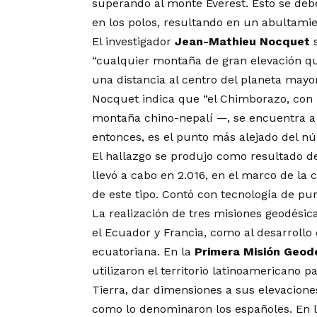
superando al monte Éverest. Esto se deb
en los polos, resultando en un abultamie
El investigador
Jean-Mathieu Nocquet
s
“cualquier montaña de gran elevación qu
una distancia al centro del planeta may
Nocquet indica que “el Chimborazo, con
montaña chino-nepalí —, se encuentra 
entonces, es el punto más alejado del núc
El hallazgo se produjo como resultado d
llevó a cabo en 2.016, en el marco de l
de este tipo. Contó con tecnología de punt
La realización de tres misiones geodésica
el Ecuador y Francia, como al desarrollo d
ecuatoriana. En la
Primera Misión Geod
utilizaron el territorio latinoamericano p
Tierra, dar dimensiones a sus elevacione
como lo denominaron los españoles. En la