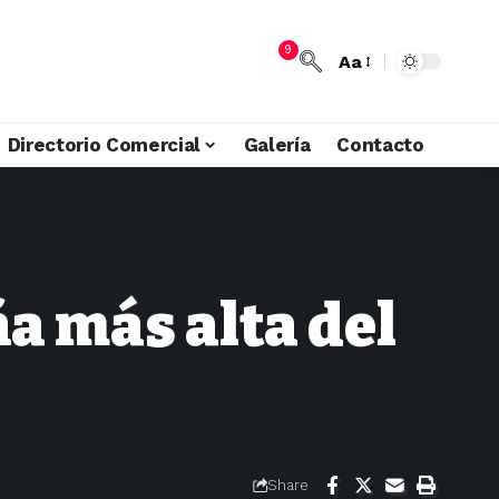
9
Aa
Directorio Comercial
Galería
Contacto
a más alta del
Share