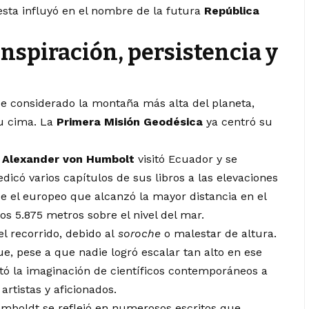
 esta influyó en el nombre de la futura
República
inspiración, persistencia y
e considerado la montaña más alta del planeta,
su cima. La
Primera Misión Geodésica
ya centró su
n Alexander von Humbolt
visitó Ecuador y se
edicó varios capítulos de sus libros a las elevaciones
e el europeo que alcanzó la mayor distancia en el
 los 5.875 metros sobre el nivel del mar.
 recorrido, debido al
soroche
o malestar de altura.
, pese a que nadie logró escalar tan alto en ese
ó la imaginación de científicos contemporáneos a
artistas y aficionados.
mboldt se reflejó en numerosos escritos que