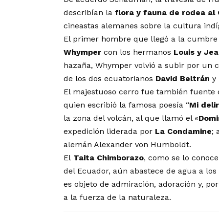
describían la
flora y fauna de rodea al
cineastas alemanes sobre la cultura ind
El primer hombre que llegó a la cumbre
Whymper
con los hermanos
Louis y Jea
hazaña, Whymper volvió a subir por un 
de los dos ecuatorianos
David Beltrán
y
El majestuoso cerro fue también fuente 
quien escribió la famosa poesía “
Mi deli
la zona del volcán, al que llamó el «
Domi
expedición liderada por
La Condamine
;
alemán Alexander von Humboldt.
El
Taita Chimborazo
, como se lo conoce
del Ecuador, aún abastece de agua a los 
es objeto de admiración, adoración y, po
a la fuerza de la naturaleza.