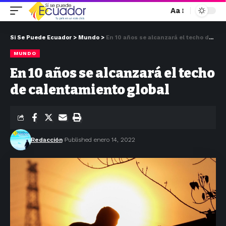
Aa
Si Se Puede Ecuador
>
Mundo
>
En 10 años se alcanzará el techo de calentamiento global
MUNDO
En 10 años se alcanzará el techo
de calentamiento global
Redacción
Published enero 14, 2022