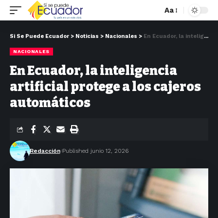
Aa
Si Se Puede Ecuador
>
Noticias
>
Nacionales
>
En Ecuador, la inteligencia artificial protege a los cajeros automáticos
NACIONALES
En Ecuador, la inteligencia
artificial protege a los cajeros
automáticos
Redacción
Published junio 12, 2026