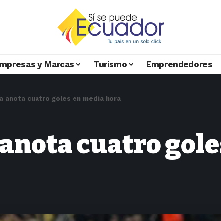
mpresas y Marcas
Turismo
Emprendedores
ia anota cuatro goles en media hora
anota cuatro gole