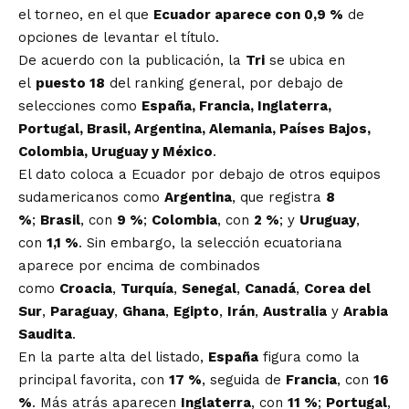
el torneo, en el que
Ecuador aparece con 0,9 %
de
opciones de levantar el título.
De acuerdo con la publicación, la
Tri
se ubica en
el
puesto 18
del ranking general, por debajo de
selecciones como
España, Francia, Inglaterra,
Portugal, Brasil, Argentina, Alemania, Países Bajos,
Colombia, Uruguay y México
.
El dato coloca a Ecuador por debajo de otros equipos
sudamericanos como
Argentina
, que registra
8
%
;
Brasil
, con
9 %
;
Colombia
, con
2 %
; y
Uruguay
,
con
1,1 %
. Sin embargo, la selección ecuatoriana
aparece por encima de combinados
como
Croacia
,
Turquía
,
Senegal
,
Canadá
,
Corea del
Sur
,
Paraguay
,
Ghana
,
Egipto
,
Irán
,
Australia
y
Arabia
Saudita
.
En la parte alta del listado,
España
figura como la
principal favorita, con
17 %
, seguida de
Francia
, con
16
%
. Más atrás aparecen
Inglaterra
, con
11 %
;
Portugal
,