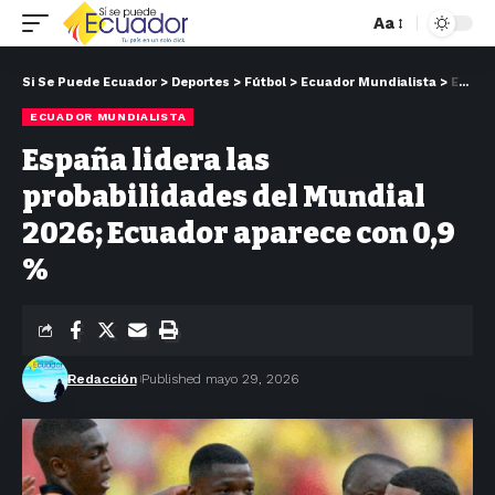
Aa
Si Se Puede Ecuador
>
Deportes
>
Fútbol
>
Ecuador Mundialista
>
España lidera las probabilidades del Mundial 2026; Ecuador aparece con 0,9 %
ECUADOR MUNDIALISTA
España lidera las
probabilidades del Mundial
2026; Ecuador aparece con 0,9
%
Redacción
Published mayo 29, 2026