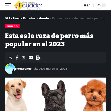
Aa
Si Se Puede Ecuador
>
Mundo
>
Esta es la raza de perro más popular en el 2023
MUNDO
Esta es la raza de perro más
popular en el 2023
Redacción
Published marzo 16, 2023