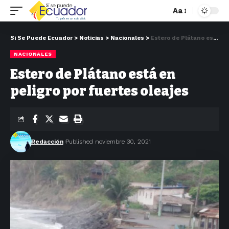
Aa
Si Se Puede Ecuador
>
Noticias
>
Nacionales
>
Estero de Plátano está en peligro por fuertes oleajes
NACIONALES
Estero de Plátano está en
peligro por fuertes oleajes
Redacción
Published noviembre 30, 2021