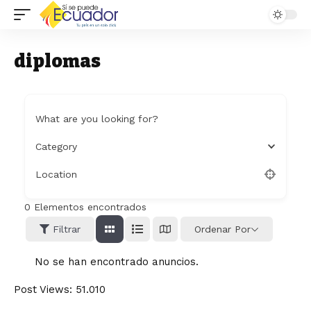
diplomas
What are you looking for?
Category
Location
0
Elementos encontrados
Filtrar
Ordenar Por
No se han encontrado anuncios.
Post Views:
51.010