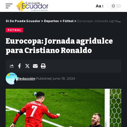
Aa
Si Se Puede Ecuador
>
Deportes
>
Fútbol
>
Eurocopa: Jornada agridulce para Cristiano Ronaldo
FÚTBOL
Eurocopa: Jornada agridulce
para Cristiano Ronaldo
Redacción
Published junio 19, 2024