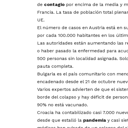
de
contagio
por encima de la media y má
Francia. La tasa de población total plen
UE.
El número de casos en Austria está en s
por cada 100.000 habitantes en los último
Las autoridades están aumentando las re
o haber pasado la enfermedad para acudi
500 personas sin localidad asignada. Sol
pauta completa.
Bulgaria es el país comunitario con men
encadenado desde el 21 de octubre nueve
Varios expertos advierten de que el siste
borde del colapso y hay déficit de person
90% no está vacunado.
Croacia ha contabilizado casi 7.000 nuev
desde que estalló la
pandemia
y casi si
médicas han avisado de un colapso del s