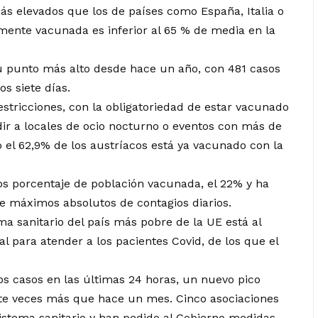
s elevados que los de países como España, Italia o
amente vacunada es inferior al 65 % de media en la
u punto más alto desde hace un año, con 481 casos
s siete días.
stricciones, con la obligatoriedad de estar vacunado
r a locales de ocio nocturno o eventos con más de
o el 62,9% de los austríacos está ya vacunado con la
os porcentaje de población vacunada, el 22% y ha
 máximos absolutos de contagios diarios.
ma sanitario del país más pobre de la UE está al
al para atender a los pacientes Covid, de los que el
os casos en las últimas 24 horas, un nuevo pico
ete veces más que hace un mes. Cinco asociaciones
istema sanitario y han pedido al Gobierno medidas