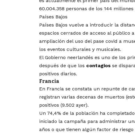
es actualmente el primer país del mund
60.004.358 personas de los 144 millones
Países Bajos
Países Bajos vuelve a introducir la distan
espacios cerrados de acceso al público a
ampliación del uso del pase covid a muse
los eventos culturales y musicales.
El Gobierno neerlandés es uno de los pri
después de que los
contagios
se dispar
positivos diarios.
Francia
En Francia se constata un repunte de c
registran varias decenas de muertos (es
positivos (9.502 ayer).
Un 74,4% de la población ha completado
iniciado la campaña para administrar un
años o que tienen algún factor de riesgo 