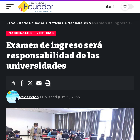
Aa
Si Se Puede Ecuador
>
Noticias
>
Nacionales
>
Examen de ingreso será responsabilidad de las universidades
NACIONALES
NOTICIAS
Examen de ingreso será
responsabilidad de las
universidades
Redacción
Published julio 15, 2022