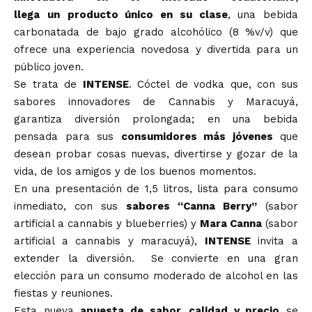
llega
un
producto único en su clase
, una bebida
carbonatada de bajo grado alcohólico (8 %v/v) que
ofrece una experiencia novedosa y divertida para un
público joven.
Se trata de
INTENSE
. Cóctel de vodka que, con sus
sabores innovadores de Cannabis y Maracuyá,
garantiza diversión prolongada; en una bebida
pensada para sus
consumidores más jóvenes
que
desean probar cosas nuevas, divertirse y gozar de la
vida, de los amigos y de los buenos momentos.
En una presentación de 1,5 litros, lista para consumo
inmediato, con sus
sabores “Canna Berry”
(sabor
artificial a cannabis y blueberries) y
Mara Canna
(sabor
artificial a cannabis y maracuyá),
INTENSE
invita a
extender la diversión. Se convierte en una gran
elección para un consumo moderado de alcohol en las
fiestas y reuniones.
Esta nueva
apuesta de sabor, calidad y precio
se