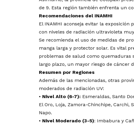
de 9. Esta región también enfrenta un co
Recomendaciones del INAMHI
El INAMHI aconseja evitar la exposición p
con niveles de radiación ultravioleta mu
Se recomienda el uso de medidas de pro
manga larga y protector solar. Es vital p
problemas de salud como quemaduras sol
largo plazo, un mayor riesgo de cáncer de
Resumen por Regiones
Además de las mencionadas, otras provinc
moderados de radiación UV:
•⁠
⁠Nivel Alto (6-7):
Esmeraldas, Santo Dom
El Oro, Loja, Zamora-Chinchipe, Carchi, 
Napo.
•⁠ ⁠
Nivel Moderado (3-5)
: Imbabura y Cañ