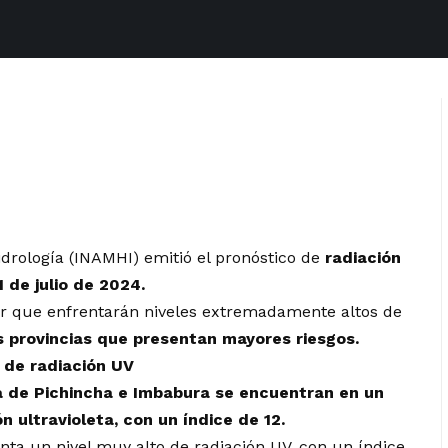
idrología (INAMHI) emitió el pronóstico de
radiación
 de julio de 2024.
or que enfrentarán niveles extremadamente altos de
as provincias que presentan mayores riesgos.
o de radiación UV
a de Pichincha e Imbabura se encuentran en un
 ultravioleta, con un índice de 12.
nta un nivel muy alto de radiación UV, con un índice