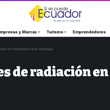
mpresas y Marcas
Turismo
Emprendedores
ción en Pichincha este domingo
s de radiación en