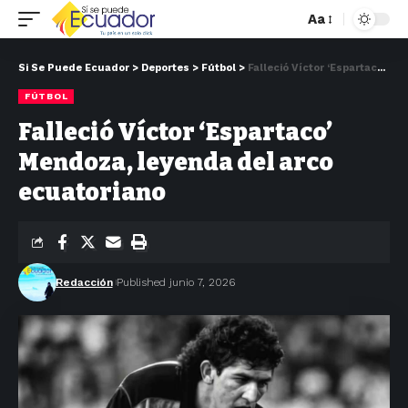
Aa
Si Se Puede Ecuador
>
Deportes
>
Fútbol
>
Falleció Víctor ‘Espartaco’ Mendoza, leyenda del arco ecuatoriano
FÚTBOL
Falleció Víctor ‘Espartaco’
Mendoza, leyenda del arco
ecuatoriano
Redacción
Published junio 7, 2026