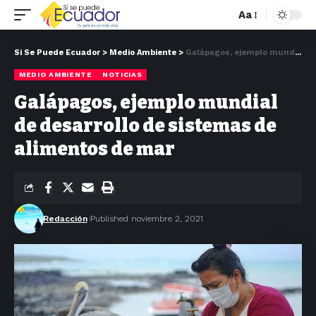
Aa
Si Se Puede Ecuador
>
Medio Ambiente
>
Galápagos, ejemplo mundial de desarrollo de sistemas de alimentos de mar
MEDIO AMBIENTE
NOTICIAS
Galápagos, ejemplo mundial
de desarrollo de sistemas de
alimentos de mar
Redacción
Published noviembre 2, 2021