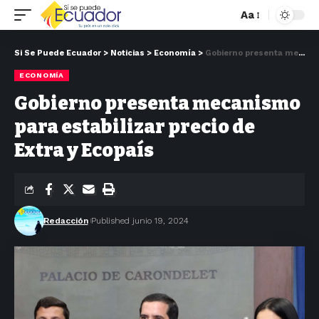
Aa
Si Se Puede Ecuador
>
Noticias
>
Economía
>
Gobierno presenta mecanismo para estabilizar precio de Extra y Ecopaís
ECONOMÍA
Gobierno presenta mecanismo
para estabilizar precio de
Extra y Ecopaís
Redacción
Published junio 19, 2024