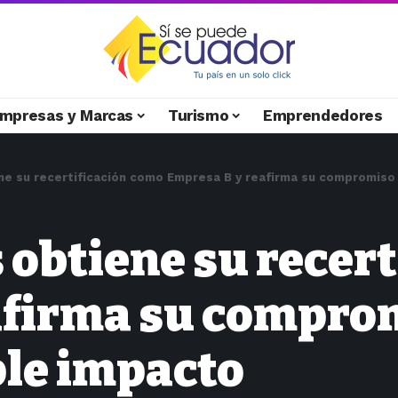
mpresas y Marcas
Turismo
Emprendedores
e su recertificación como Empresa B y reafirma su compromiso c
obtiene su recer
afirma su compro
iple impacto