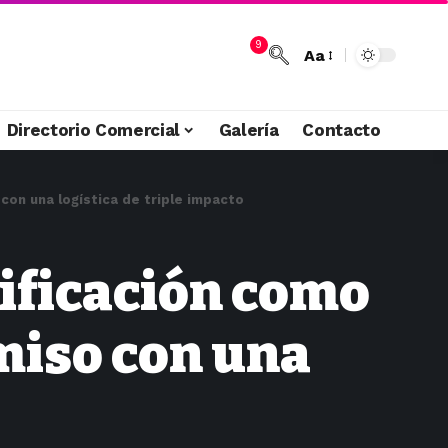
9
Aa
Directorio Comercial
Galería
Contacto
on una logística de triple impacto
tificación como
miso con una