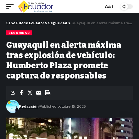
Aa
Si Se Puede Ecuador
>
Seguridad
>
Guayaquil en alerta máxima tras explosión de vehículo: Humberto Plaza promete captura de responsables
SEGURIDAD
Guayaquil en alerta máxima
tras explosión de vehículo:
Humberto Plaza promete
captura de responsables
Redacción
Published octubre 15, 2025