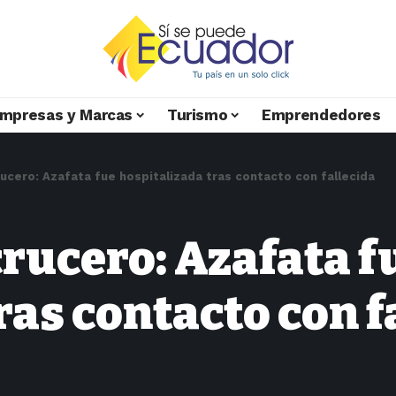
mpresas y Marcas
Turismo
Emprendedores
rucero: Azafata fue hospitalizada tras contacto con fallecida
rucero: Azafata f
ras contacto con f