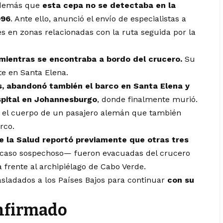
 además que
esta cepa no se detectaba en la
996
. Ante ello, anunció el envío de especialistas a
s en zonas relacionadas con la ruta seguida por la
l mientras se encontraba a bordo del crucero.
Su
te en
Santa Elena
.
, abandonó también el barco en Santa Elena y
pital en
Johannesburgo
, donde finalmente murió.
 el cuerpo de un pasajero alemán que también
rco.
e la Salud
reportó previamente que otras tres
 caso sospechoso— fueron evacuadas del crucero
frente al archipiélago de
Cabo Verde
.
asladados a los
Países Bajos
para continuar
con su
nfirmado