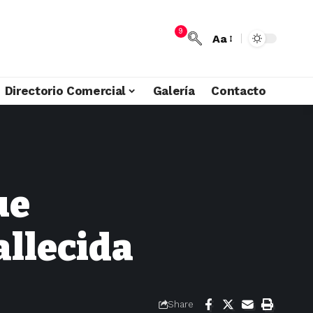
9
Aa
Directorio Comercial
Galería
Contacto
ue
allecida
Share