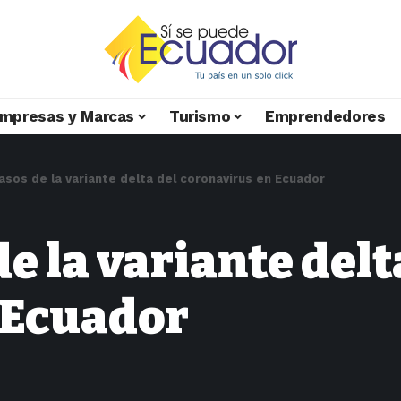
mpresas y Marcas
Turismo
Emprendedores
asos de la variante delta del coronavirus en Ecuador
e la variante delt
 Ecuador