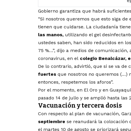
e
Gobierno garantiza que habrá suficiente
“Si nosotros queremos que esto siga de 
tienen que cuidarse. La ciudadanía tien
las manos,
utilizando el gel desinfectant
ustedes saben, han sido reducidos en los 
75 %…”, dijo a medios de comunicación, al
coronavirus, en el
colegio Benalcázar, e
De lo contrario, advirtió, que si se va de c
fuertes
que nosotros no queremos (…) 
entonces, respetemos los aforos”.
Por el momento, en El Oro y en Guayaqui
pasado 14 de julio y se amplió hasta las 
Vacunación y tercera dosis
Con respecto al plan de vacunación, Gar
septiembre
se reanudará la colocación 
el martes 10 de agosto se priorizará segu