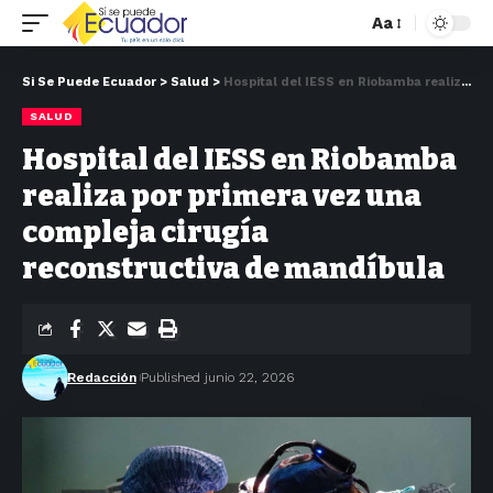
Aa
Si Se Puede Ecuador
>
Salud
>
Hospital del IESS en Riobamba realiza por primera vez una compleja cirugía reconstructiva de mandíbula
SALUD
Hospital del IESS en Riobamba
realiza por primera vez una
compleja cirugía
reconstructiva de mandíbula
Redacción
Published junio 22, 2026