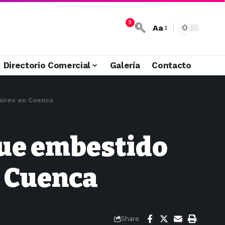
9
Aa
Directorio Comercial
Galería
Contacto
aires en Cuenca
fue embestido
n Cuenca
Share