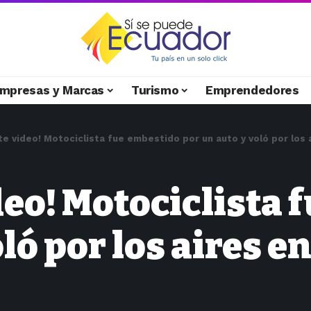
mpresas y Marcas
Turismo
Emprendedores
te video! Motociclista fue embestido por un auto y voló por los 
eo! Motociclista 
ló por los aires e