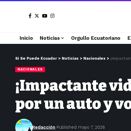
Inicio
Noticias
Orgullo Ecuatoriano
E
Si Se Puede Ecuador
>
Noticias
>
Nacionales
>
¡Impactan
NACIONALES
¡Impactante vid
por un auto y vo
Redacción
Published mayo 7, 2026