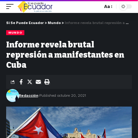
Aa
Si Se Puede Ecuador
>
Mundo
>
Informe revela brutal represión a manifestantes en Cuba
MUNDO
Informe revela brutal
represión a manifestantes en
Cuba
Redacción
Published octubre 20, 2021