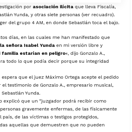
estigación por
asociación ilícita
que lleva Fiscalía,
astián Yunda, y otras siete personas (ver recuadro).
er del grupo 4 AM, en donde Sebastián toca el bajo.
tos días, en las cuales me han manifestado que
la señora Isabel Yunda
en mi versión libre y
 familia estarían en peligro
«, dijo Gonzalo A.,
era todo lo que podía decir porque su integridad
e espera que el juez Máximo Ortega acepte el pedido
r el testimonio de Gonzalo A., empresario musical,
e
Sebastián Yunda.
ro explicó que un “juzgador podrá recibir como
s personas gravemente enfermas, de las físicamente
l país, de las víctimas o testigos protegidos,
todas aquellas que demuestren que no pueden