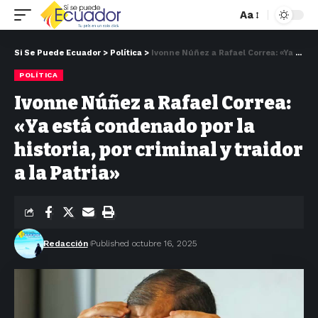
Aa
Si Se Puede Ecuador
>
Política
>
Ivonne Núñez a Rafael Correa: «Ya está condenado por la historia, por criminal y traidor a la Patria»
POLÍTICA
Ivonne Núñez a Rafael Correa:
«Ya está condenado por la
historia, por criminal y traidor
a la Patria»
Redacción
Published octubre 16, 2025