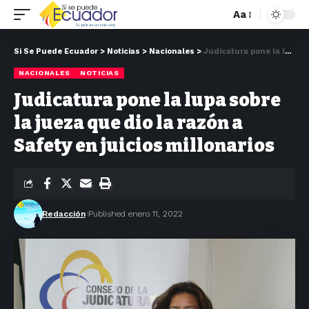
Aa
Si Se Puede Ecuador
>
Noticias
>
Nacionales
>
Judicatura pone la lupa sobre la jueza que dio la razón a Safety en juicios millonarios
NACIONALES
NOTICIAS
Judicatura pone la lupa sobre
la jueza que dio la razón a
Safety en juicios millonarios
Redacción
Published enero 11, 2022