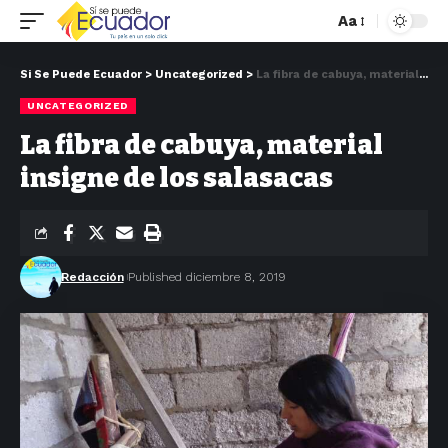
Aa
Si Se Puede Ecuador
>
Uncategorized
>
La fibra de cabuya, material insigne de los salasacas
UNCATEGORIZED
La fibra de cabuya, material
insigne de los salasacas
Redacción
Published diciembre 8, 2019