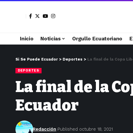
Inicio
Noticias
Orgullo Ecuatoriano
E
Si Se Puede Ecuador
>
Deportes
>
La final de la Copa L
DEPORTES
La final de la C
Ecuador
Redacción
Published octubre 18, 2021