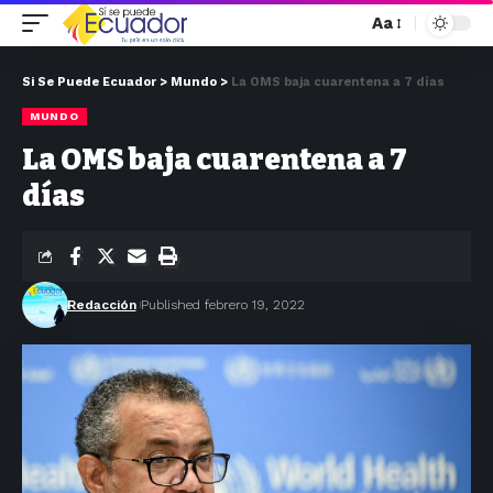
Aa
Si Se Puede Ecuador
>
Mundo
>
La OMS baja cuarentena a 7 días
MUNDO
La OMS baja cuarentena a 7
días
Redacción
Published febrero 19, 2022