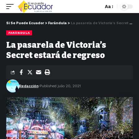
Aa
Si Se Puede Ecuador
>
Farándula
>
La pasarela de Victoria’s Secret estará de regreso
FARÁNDULA
La pasarela de Victoria’s
Secret estará de regreso
Redacción
Published julio 20, 2021