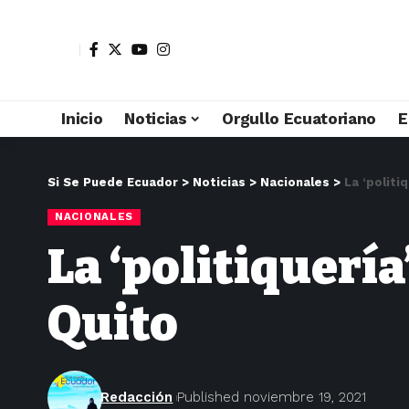
Inicio
Noticias
Orgullo Ecuatoriano
E
Si Se Puede Ecuador
>
Noticias
>
Nacionales
>
La ‘politi
NACIONALES
La ‘politiquería
Quito
Redacción
Published noviembre 19, 2021