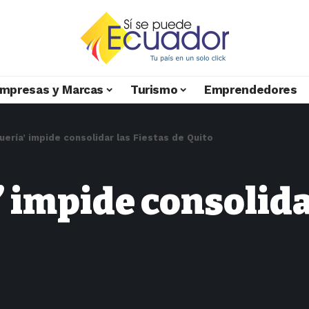
mpresas y Marcas
Turismo
Emprendedores
quería’ impide consolidar las Fiestas de Quito
’ impide consolida