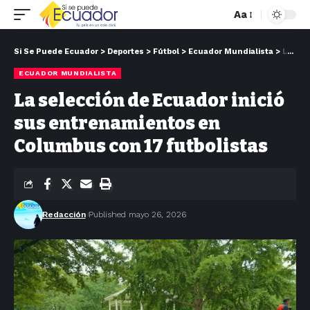
Aa
Si Se Puede Ecuador
>
Deportes
>
Fútbol
>
Ecuador Mundialista
>
La selección de Ecuador inició sus entrenamientos en Columbus con 17 futbolistas
ECUADOR MUNDIALISTA
La selección de Ecuador inició
sus entrenamientos en
Columbus con 17 futbolistas
Redacción
Published mayo 26, 2026